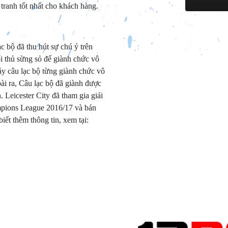
 tranh tốt nhất cho khách hàng.
ạc bộ đã thu hút sự chú ý trên
i thủ sừng sỏ để giành chức vô
ảy câu lạc bộ từng giành chức vô
ài ra, Câu lạc bộ đã giành được
Leicester City đã tham gia giải
mpions League 2016/17 và bán
t thêm thông tin, xem tại: