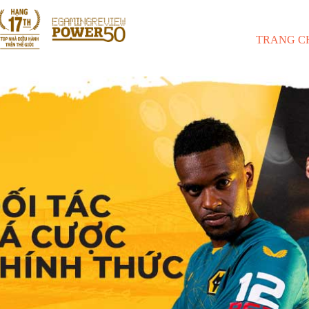
TRANG C