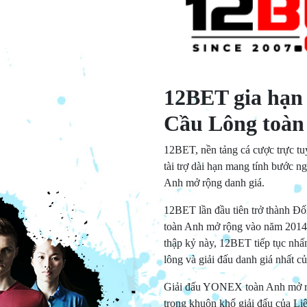
12BET gia hạn 
Cầu Lông toà
12BET, nền tảng cá cược trực tu
tài trợ dài hạn mang tính bước
Anh mở rộng danh giá.
12BET lần đầu tiên trở thành Đ
toàn Anh mở rộng vào năm 2014 v
thập kỷ này, 12BET tiếp tục nhấ
lông và giải đấu danh giá nhất c
Giải đấu YONEX toàn Anh mở rộn
trong khuôn khổ giải đấu của Liên