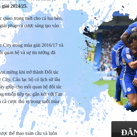
 giải 2024/25.
c quan trọng mới cho cả hai bên,
giải pháp cá cược sáng tạo vào
r City trong mùa giải 2016/17 và
i quan hệ và sự tin tưởng đã
vui mừng khi trở thành Đối tác
City. Câu lạc bộ có lịch sử lâu
ày giúp cho mối quan hệ đối tác
ong muốn tiếp tục gắn kết với Fan
 cá cược thú vị trong suốt mùa
ĐĂ
ược thể thao toàn cầu và luôn