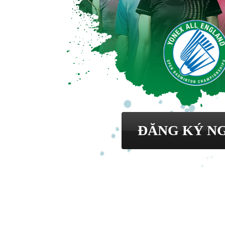
ĐĂNG KÝ NG