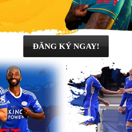
ĐĂNG KÝ NGAY!