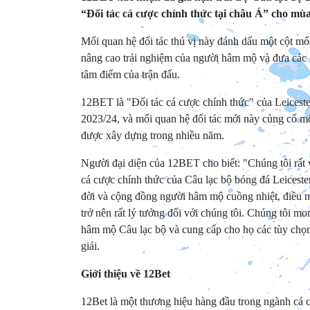
“Đối tác cá cược chính thức tại châu Á” cho mùa
Mối quan hệ đối tác thú vị này đánh dấu một cột mố
nâng cao trải nghiệm của người hâm mộ và đưa các 
tâm điểm của trận đấu.
12BET là "Đối tác cá cược chính thức" của Leiceste
2023/24, và mối quan hệ đối tác mới này củng cố mố
được xây dựng trong nhiều năm.
Người đại diện của 12BET cho biết: "Chúng tôi rất 
cá cược chính thức của Câu lạc bộ bóng đá Leicester 
đời và cộng đồng người hâm mộ cuồng nhiệt, điều n
trở nên rất lý tưởng đối với chúng tôi. Chúng tôi m
hâm mộ Câu lạc bộ và cung cấp cho họ các tùy chọn
giải.
Giới thiệu về 12Bet
12Bet là một thương hiệu hàng đầu trong ngành cá c