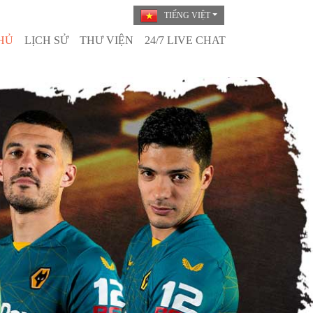
TIẾNG VIỆT
HỦ
LỊCH SỬ
THƯ VIỆN
24/7 LIVE CHAT